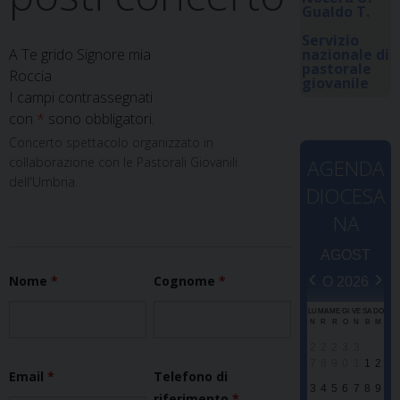
Gualdo T.
Servizio
A Te grido Signore mia
nazionale di
pastorale
Roccia
giovanile
I campi contrassegnati
con
*
sono obbligatori.
Concerto spettacolo organizzato in
collaborazione con le Pastorali Giovanili
AGENDA
dell'Umbria.
DIOCESA
NA
AGOST
‹
›
Nome
*
Cognome
*
O 2026
LU
MA
ME
GI
VE
SA
DO
N
R
R
O
N
B
M
2
2
2
3
3
7
8
9
0
1
1
2
Email
*
Telefono di
3
4
5
6
7
8
9
riferimento
*