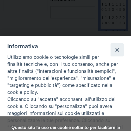
1
1
1
1
1
1
1
0
1
2
3
4
5
6
1
1
1
2
2
2
2
7
8
9
0
1
2
3
2
2
2
2
2
2
3
4
5
6
7
8
9
0
Numero posti
*
3
Informativa
1
1
2
3
4
5
6
Utilizziamo cookie o tecnologie simili per
finalità tecniche e, con il tuo consenso, anche per
altre finalità ("interazioni e funzionalità semplici",
"miglioramento dell'esperienza", "misurazione" e
"targeting e pubblicità") come specificato nella
cookie policy.
Cliccando su "accetta" acconsenti all'utilizzo dei
cookie. Cliccando su "personalizza" puoi avere
maggiori informazioni sui cookie utilizzati e
Diocesi di Assisi - Nocera Umbra - Gualdo
personalizzare le tue preferenze. Cliccando su
Tadino
"rifiuta" o chiudendo questa informativa proseguirai
Questo sito fa uso dei cookie soltanto per facilitare la
P.zza Vescovado 3, 06081 Assisi (PG)