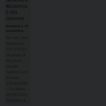
GIORNATA
REGIONAL
E DEI
GIOVANI
Domenica 19
novembre
Per info: Don
Emmanuel
3711370251
(Vicariato di
Nocera e
Gualdo
Tadino) Suor
Rosaria
3343662599
– Fra Mirko
3933822503
(Vicariato di…