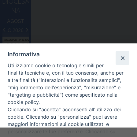
DIOCESA
n
NA
AGOST
‹
›
O 2026
LU
MA
ME
GI
VE
SA
DO
N
R
R
O
N
B
M
2
2
2
3
3
Informativa
7
8
9
0
1
1
2
Utilizziamo cookie o tecnologie simili per
3
4
5
6
7
8
9
finalità tecniche e, con il tuo consenso, anche per
1
1
1
1
1
1
1
altre finalità ("interazioni e funzionalità semplici",
0
1
2
3
4
5
6
"miglioramento dell'esperienza", "misurazione" e
1
1
1
2
2
2
2
"targeting e pubblicità") come specificato nella
7
8
9
0
1
2
3
cookie policy.
2
2
2
2
2
2
3
Cliccando su "accetta" acconsenti all'utilizzo dei
4
5
6
7
8
9
0
cookie. Cliccando su "personalizza" puoi avere
3
1
1
2
3
4
5
6
maggiori informazioni sui cookie utilizzati e
Diocesi di Assisi - Nocera Umbra - Gualdo
personalizzare le tue preferenze. Cliccando su
Tadino