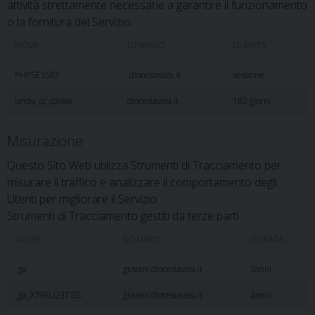
attività strettamente necessarie a garantire il funzionamento
o la fornitura del Servizio.
NOME
DOMINIO
DURATA
PHPSESSID
.diocesiassisi.it
sessione
iandu_cc_cookie
diocesiassisi.it
182 giorni
Misurazione
Questo Sito Web utilizza Strumenti di Tracciamento per
misurare il traffico e analizzare il comportamento degli
Utenti per migliorare il Servizio.
Strumenti di Tracciamento gestiti da terze parti
NOME
DOMINIO
DURATA
_ga
giovani.diocesiassisi.it
2anni
_ga_X79FLQ3TGS
giovani.diocesiassisi.it
2anni